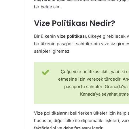
bir belge alır.
Vize Politikası Nedir?
Bir ülkenin
vize politikası
, ülkeye girebilecek v
bir ülkenin pasaport sahiplerinin vizesiz girme
sahipleri giremez.
Çoğu vize politikası ikili, yani iki
etmesine izin verecek türdedir. A
pasaportu sahipleri Grenada’ya v
Kanada’ya seyahat etme
Vize politikalarını belirlerken ülkeler için kalıp
hususlar, diğer ülke ile diplomatik ilişkileri, v
faktörlerini ve daha fazlasını içerir.