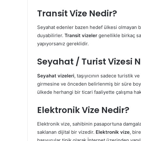
Transit Vize Nedir?
Seyahat edenler bazen hedef ülkesi olmayan bi
duyabilirler.
Transit vizeler
genellikle birkaç s
yapıyorsanız gereklidir.
Seyahat / Turist Vizesi 
Seyahat vizeleri
, taşıyıcının sadece turistik 
girmesine ve önceden belirlenmiş bir süre boyun
ülkede herhangi bir ticari faaliyette çalışma ha
Elektronik Vize Nedir?
Elektronik vize, sahibinin pasaportuna damgala
saklanan dijital bir vizedir.
Elektronik vize
, bir
başvurular tipik olarak İnternet üzerinden yapı