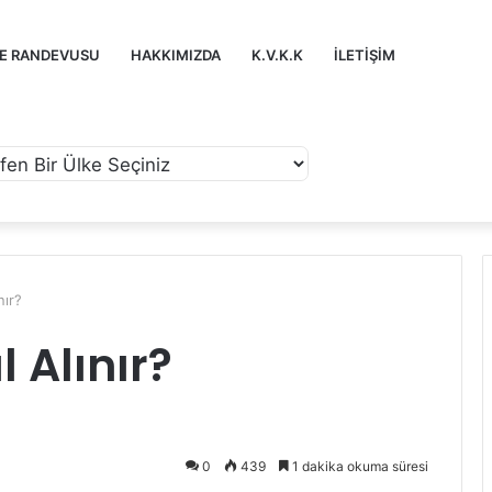
ZE RANDEVUSU
HAKKIMIZDA
K.V.K.K
İLETIŞIM
nır?
l Alınır?
0
439
1 dakika okuma süresi