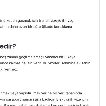
r ülkeden geçmek için transit vizeye ihtiyaç
aatten daha uzun bir süre ülkede konaklama
Nedir?
ve boş zaman geçirme amaçlı yabancı bir ülkeye
ca kalmasına izin verir. Bu vizeler, sahibine ev sahibi
kkı vermez.
nmak veya yapıştırılmak yerine bir veri tabanında
eyin pasaport numarasına bağlıdır. Elektronik vize için
lır. Başvuru sahibi seyahat ederken sunması için basılı