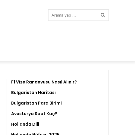
Arama
yap
...
F1 Vize Randevusu Nasıl Alınır?
Bulgaristan Haritası
Bulgaristan Para Birimi
Avusturya Saat Kaç?
Hollanda Dili
Hollanda Nüfusu 2025