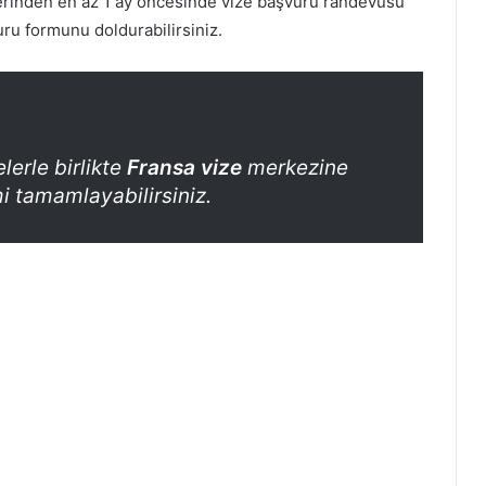
lerinden en az 1 ay öncesinde vize başvuru randevusu
uru formunu doldurabilirsiniz.
lerle birlikte
Fransa vize
merkezine
 tamamlayabilirsiniz.