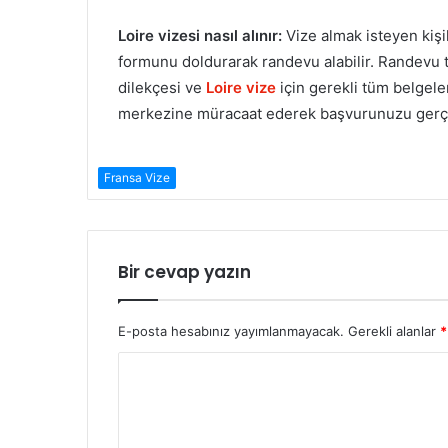
Loire vizesi nasıl alınır:
Vize almak isteyen kiş
formunu doldurarak randevu alabilir. Randevu ta
dilekçesi ve
Loire vize
için gerekli tüm belgele
merkezine müracaat ederek başvurunuzu gerçek
Fransa Vize
Bir cevap yazın
E-posta hesabınız yayımlanmayacak.
Gerekli alanlar
*
Y
o
r