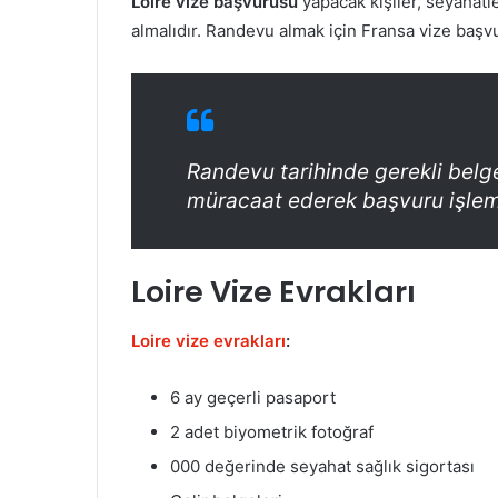
Loire vize başvurusu
yapacak kişiler, seyahat
almalıdır. Randevu almak için Fransa vize başv
Randevu tarihinde gerekli belge
müracaat ederek başvuru işlemi
Loire Vize Evrakları
Loire vize evrakları
:
6 ay geçerli pasaport
2 adet biyometrik fotoğraf
000 değerinde seyahat sağlık sigortası