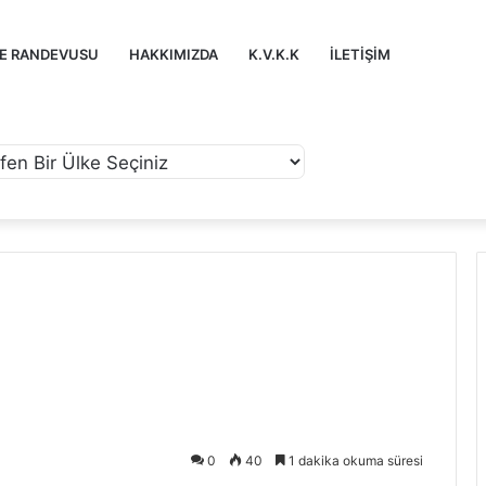
ZE RANDEVUSU
HAKKIMIZDA
K.V.K.K
İLETIŞIM
0
40
1 dakika okuma süresi