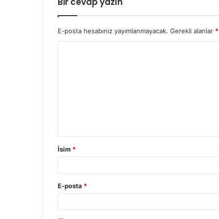
Bir cevap yazın
E-posta hesabınız yayımlanmayacak.
Gerekli alanlar
*
Y
o
r
u
m
İsim
*
E-posta
*