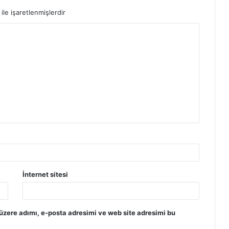
ile işaretlenmişlerdir
İnternet sitesi
üzere adımı, e-posta adresimi ve web site adresimi bu