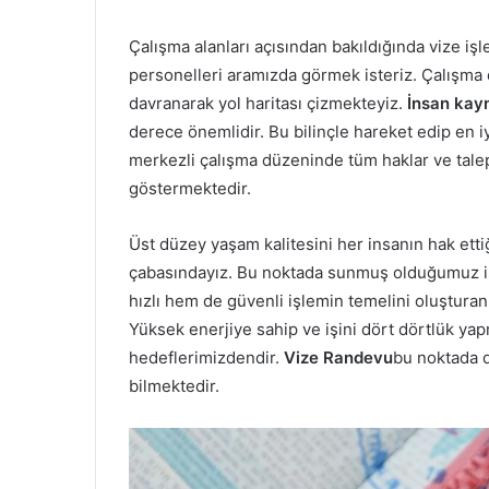
Çalışma alanları açısından bakıldığında vize iş
personelleri aramızda görmek isteriz. Çalışma dü
davranarak yol haritası çizmekteyiz.
İnsan kayn
derece önemlidir. Bu bilinçle hareket edip en 
merkezli çalışma düzeninde tüm haklar ve tal
göstermektedir.
Üst düzey yaşam kalitesini her insanın hak ett
çabasındayız. Bu noktada sunmuş olduğumuz iş
hızlı hem de güvenli işlemin temelini oluştura
Yüksek enerjiye sahip ve işini dört dörtlük ya
hedeflerimizdendir.
Vize Randevu
bu noktada d
bilmektedir.