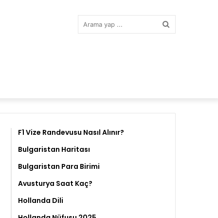
Arama
yap
...
F1 Vize Randevusu Nasıl Alınır?
Bulgaristan Haritası
Bulgaristan Para Birimi
Avusturya Saat Kaç?
Hollanda Dili
Hollanda Nüfusu 2025