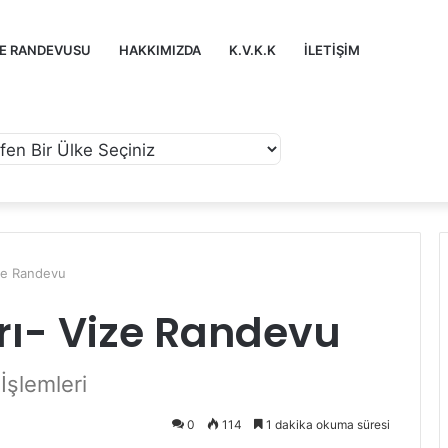
ZE RANDEVUSU
HAKKIMIZDA
K.V.K.K
İLETIŞIM
ize Randevu
rı- Vize Randevu
İşlemleri
0
114
1 dakika okuma süresi