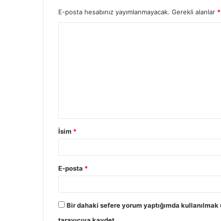
E-posta hesabınız yayımlanmayacak.
Gerekli alanlar
*
Y
o
r
u
m
İsim
*
E-posta
*
Bir dahaki sefere yorum yaptığımda kullanılmak 
tarayıcıya kaydet.