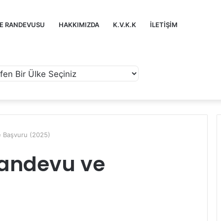
ZE RANDEVUSU
HAKKIMIZDA
K.V.K.K
İLETIŞIM
e Başvuru (2025)
Randevu ve