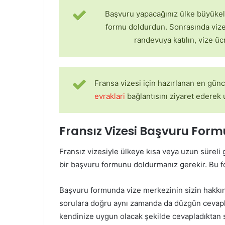
Başvuru yapacağınız ülke büyükelçi
formu doldurdun. Sonrasında vize 
randevuya katılın, vize ü
Fransa vizesi için hazırlanan en gün
evraklari
bağlantısını ziyaret ederek u
Fransız Vizesi Başvuru Form
Fransız vizesiyle ülkeye kısa veya uzun süreli 
bir
başvuru formunu
doldurmanız gerekir. Bu fo
Başvuru formunda vize merkezinin sizin hakkını
sorulara doğru aynı zamanda da düzgün cevapla
kendinize uygun olacak şekilde cevapladıktan son