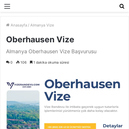
Menü
A
y
...
Anasayfa
/
Almanya Vize
Oberhausen Vize
Almanya Oberhausen Vize Başvurusu
0
106
1 dakika okuma süresi