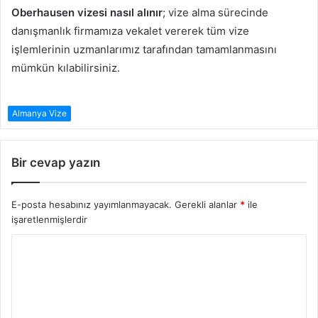
Oberhausen vizesi nasıl alınır
; vize alma sürecinde
danışmanlık firmamıza vekalet vererek tüm vize
işlemlerinin uzmanlarımız tarafından tamamlanmasını
mümkün kılabilirsiniz.
Almanya Vize
Bir cevap yazın
E-posta hesabınız yayımlanmayacak.
Gerekli alanlar
*
ile
işaretlenmişlerdir
Y
o
r
u