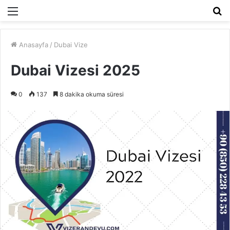
Menü
A
y
...
Anasayfa
/
Dubai Vize
Dubai Vizesi 2025
0
137
8 dakika okuma süresi