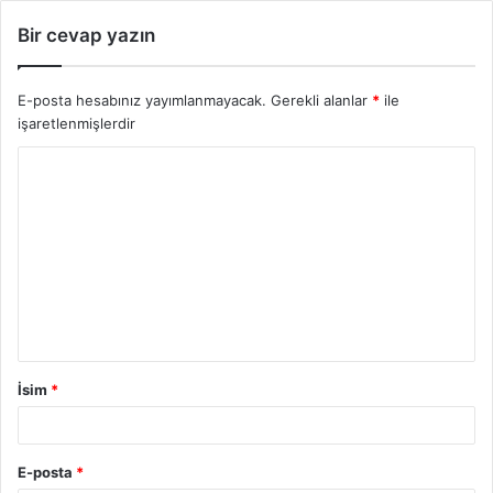
Bir cevap yazın
E-posta hesabınız yayımlanmayacak.
Gerekli alanlar
*
ile
işaretlenmişlerdir
Y
o
r
u
m
İsim
*
E-posta
*