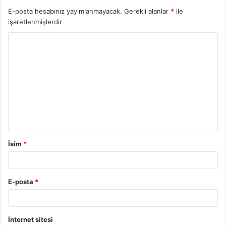
E-posta hesabınız yayımlanmayacak.
Gerekli alanlar
*
ile
işaretlenmişlerdir
Y
o
r
u
m
İsim
*
E-posta
*
İnternet sitesi