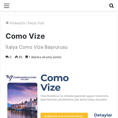
Menü
A
y
...
Anasayfa
/
İtalya Vize
Como Vize
İtalya Como Vize Başvurusu
0
85
1 dakika okuma süresi