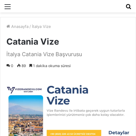
Menü
A
y
...
Anasayfa
/
İtalya Vize
Catania Vize
İtalya Catania Vize Başvurusu
0
89
1 dakika okuma süresi