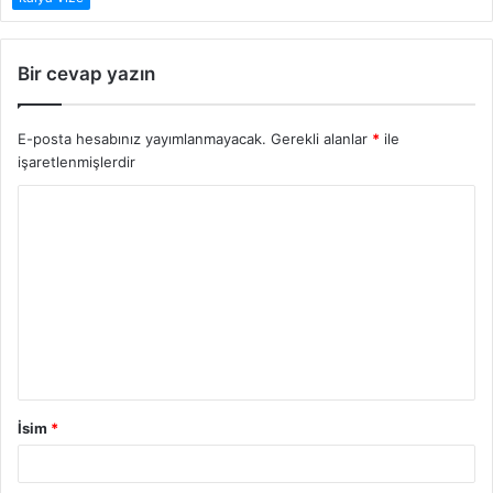
Bir cevap yazın
E-posta hesabınız yayımlanmayacak.
Gerekli alanlar
*
ile
işaretlenmişlerdir
Y
o
r
u
m
İsim
*