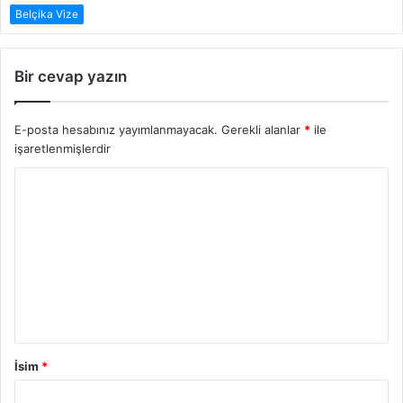
Belçika Vize
Bir cevap yazın
E-posta hesabınız yayımlanmayacak.
Gerekli alanlar
*
ile
işaretlenmişlerdir
Y
o
r
u
m
İsim
*