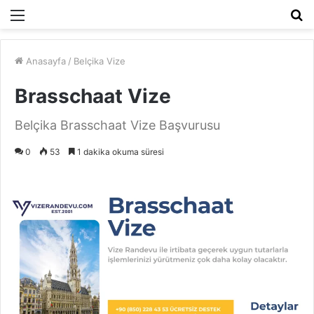
Menü
A
y
...
Anasayfa
/
Belçika Vize
Brasschaat Vize
Belçika Brasschaat Vize Başvurusu
0
53
1 dakika okuma süresi