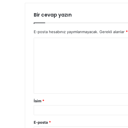
Bir cevap yazın
E-posta hesabınız yayımlanmayacak.
Gerekli alanlar
*
Y
o
r
u
m
İsim
*
E-posta
*