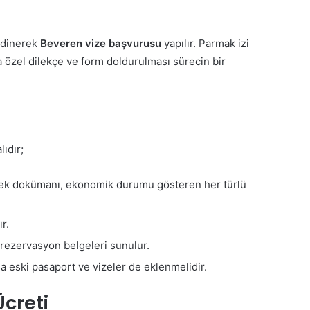
edinerek
Beveren vize başvurusu
yapılır. Parmak izi
ca özel dilekçe ve form doldurulması sürecin bir
ıdır;
slek dokümanı, ekonomik durumu gösteren her türlü
r.
, rezervasyon belgeleri sunulur.
a eski pasaport ve vizeler de eklenmelidir.
Ücreti