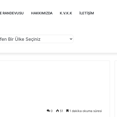
ZE RANDEVUSU
HAKKIMIZDA
K.V.K.K
İLETIŞIM
u
0
51
1 dakika okuma süresi