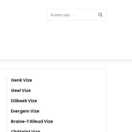
Arama
yap
...
Genk Vize
Geel Vize
Dilbeek Vize
Evergem Vize
Braine-l’Alleud Vize
Châtelet Vize