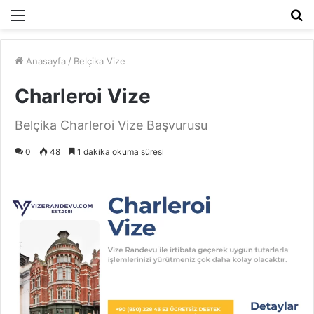
Menü
A
y
...
Anasayfa
/
Belçika Vize
Charleroi Vize
Belçika Charleroi Vize Başvurusu
0
48
1 dakika okuma süresi