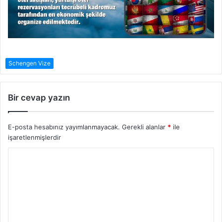
Schengen Vize
Bir cevap yazın
E-posta hesabınız yayımlanmayacak.
Gerekli alanlar
*
ile
işaretlenmişlerdir
Y
o
r
u
m