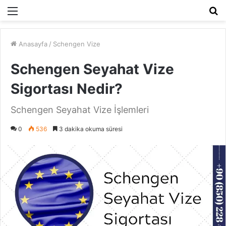
Menü
A
y
...
Anasayfa
/
Schengen Vize
Schengen Seyahat Vize
Sigortası Nedir?
Schengen Seyahat Vize İşlemleri
0
536
3 dakika okuma süresi